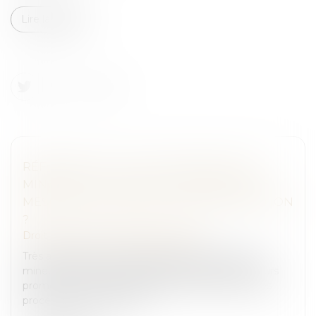
Lire la suite
RÉFORME DE LA JUSTICE PÉNALE DES
MINEURS : LES NOUVEAUX MODULES DE
MESURES ÉDUCATIVES, UNE AMÉLIORATION
?
Droit pénal
/
Droit pénal des mineurs
Très attendue par les professionnels du droit des
mineurs, la réforme de la justice pénale des mineurs
promettait un texte profondément refondu et des
procédures modernisées...