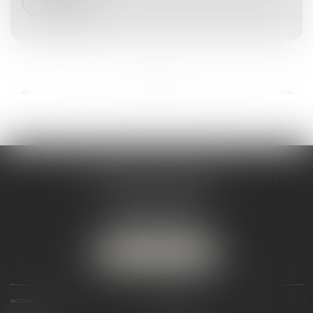
Lire la suite
...
...
<<
<
2
3
4
5
6
7
8
>
>>
ANDRÉA THOMAS E.I.
2 allée Jules Verne
Immeuble le Sextant
56610 ARRADON
Tél :
07 50 67 78 03
NOUS LOCALISER
ACCUEIL
PRÉSENTATION