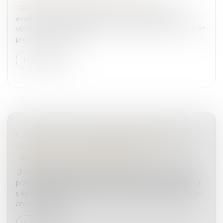
Dans cette affaire, le prévenu, alors âgé de 17 ans,
avait été placé en examen du chef de vol avec
violences ayant entraîné la mort, et placé en détention
provisoire en 2019. Il...
Lire la suite
CJUE : DROITS À L'ASSISTANCE D'UN
AVOCAT POUR UN MINEUR POURSUIVI
Droit pénal
/
Droit pénal des mineurs
Une juridiction polonaise est saisie d’une procédure
pénale engagée contre trois mineurs, poursuivis pour
s’être introduits par effraction dans les bâtiments d’un
ancien centre...