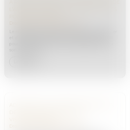
A RENDU SON AVIS SUR LE RÉFÉRENTIEL DE
L’ARCOM CONCERNANT L’ACCÈS AUX SITES
PORNOGRAPHIQUES
Droit pénal
/
Droit pénal des mineurs
Le référentiel de l’Arcom doit permettre de renforcer
et d’encadrer les dispositifs de vérification de l’âge
pour l’accès à des contenus pornographiques. Dans
son avis, la CNIL...
Lire la suite
ADMISSION DE LA PROLONGATION DE LA
DÉTENTION PROVISOIRE PAR
VISIOCONFÉRENCE
Droit pénal
/
Droit pénal des mineurs