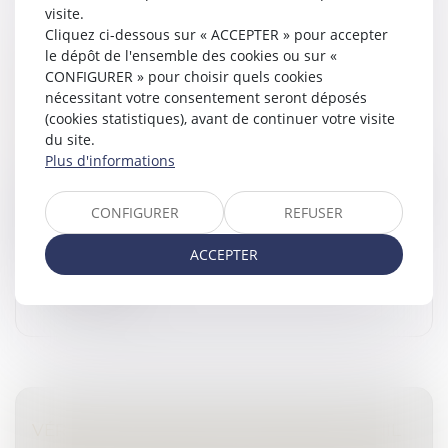
visite.
Cliquez ci-dessous sur « ACCEPTER » pour accepter
AVIS SUR LA PROPOSITION DE LOI VISANT À
le dépôt de l'ensemble des cookies ou sur «
RESTAURER L’AUTORITÉ DE LA JUSTICE À
CONFIGURER » pour choisir quels cookies
nécessitant votre consentement seront déposés
L’ÉGARD DES MINEURS DÉLINQUANTS ET
(cookies statistiques), avant de continuer votre visite
DE LEURS PARENTS
du site.
Droit pénal
/
Droit pénal des mineurs
Plus d'informations
Le 15 octobre 2024, la proposition de loi n°448 « visant
à restaurer l’autorité de la justice à l’égard des mineurs
CONFIGURER
REFUSER
délinquants et de leurs parents » a été déposée à
l’Assemblée...
ACCEPTER
Lire la suite
VÉRIFICATION DE L'ÂGE EN LIGNE : LA CNIL