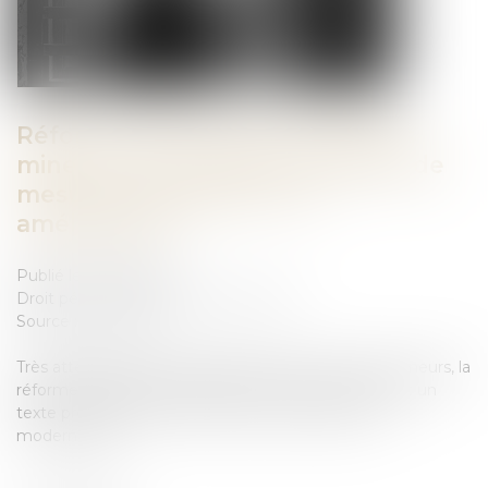
Réforme de la justice pénale des
mineurs : les nouveaux modules de
mesures éducatives, une
amélioration ?
Publié le :
31/12/2024
Droit pénal
/
Droit pénal des mineurs
Source :
www.jss.fr
Très attendue par les professionnels du droit des mineurs, la
réforme de la justice pénale des mineurs promettait un
texte profondément refondu et des procédures
modernisées...