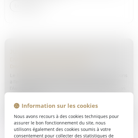
Lire la suite
JUSTICE DES MINEURS : BIENTÔT UN
DURCISSEMENT DES PEINES ?
Droit pénal
/
Droit pénal des mineurs
Le 15 octobre dernier, un texte durcissant les sanctions
à l’encontre des moins de 18 ans a été déposé à
l’Assemblée nationale. Après étude par la commission
des lois, il a été...
Information sur les cookies
Lire la suite
Nous avons recours à des cookies techniques pour
assurer le bon fonctionnement du site, nous
utilisons également des cookies soumis à votre
consentement pour collecter des statistiques de