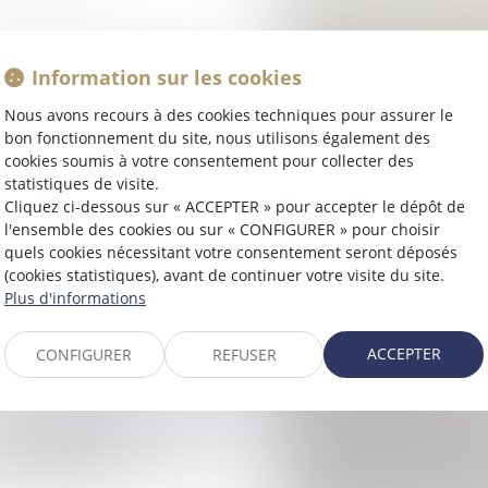
SOCIÉTÉ AU MOME
Droit pénal
/
Droit pé
Information sur les cookies
nd de biens un fonds
Une amende prononcé
Nous avons recours à des cookies techniques pour assurer le
e 100 000 €. Le jour
tenant compte de la g
bon fonctionnement du site, nous utilisons également des
ommerce pou...
ci et de sa situation 
cookies soumis à votre consentement pour collecter des
statistiques de visite.
Lire la suite
Cliquez ci-dessous sur « ACCEPTER » pour accepter le dépôt de
l'ensemble des cookies ou sur « CONFIGURER » pour choisir
quels cookies nécessitant votre consentement seront déposés
(cookies statistiques), avant de continuer votre visite du site.
Plus d'informations
ACCEPTER
CONFIGURER
REFUSER
E FISCALE
NOUVELLE SÉRIE
FRAUDE FISCALE
Droit pénal
/
Droit pé
ures visant à
re la fraude fiscale,
Le ministre des Comp
ojet de lo...
de mesures de lutte c