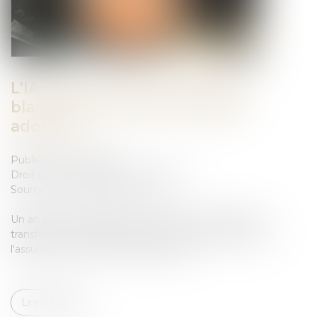
L'IA au service de la lutte anti-
blanchiment, quelle stratégie
adopter ?
Publié le :
03/04/2024
Droit pénal
/
Droit pénal des affaires
Source :
www.journaldunet.com
Un an après la création de Chat GPT, l'IA générative
transforme chaque secteur, notamment la banque et
l'assurance, sous l'œil des régulateurs...
Lire la suite