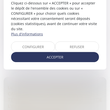
ADOPTION DE NOUVELLES RÈGLES POUR
Cliquez ci-dessous sur « ACCEPTER » pour accepter
LUTTER CONTRE LE BLANCHIMENT
le dépôt de l'ensemble des cookies ou sur «
D’ARGENT
CONFIGURER » pour choisir quels cookies
Droit pénal
/
Droit pénal des affaires
nécessitant votre consentement seront déposés
(cookies statistiques), avant de continuer votre visite
Le Parlement a adopté un ensemble de lois qui
du site.
renforce l’arsenal d’instruments européens de lutte
Plus d'informations
contre le blanchiment d’argent et le financement du
terrorisme...
CONFIGURER
REFUSER
Lire la suite
ACCEPTER
LUTTE CONTRE LE BLANCHIMENT DE
CAPITAUX ET LE FINANCEMENT DU
TERRORISME : FOCUS SUR LES SECTEURS DE
L’IMMOBILIER, DES DOMICILIATAIRES