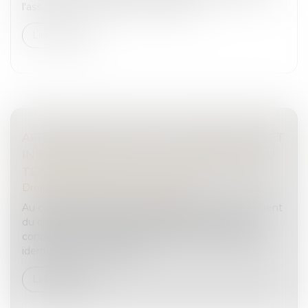
l'assurance, sous l'œil des régulateurs...
Lire la suite
AFFAIRE LAFARGE SUITE : MANDAT D’ARRÊT
INTERNATIONAL POUR FINANCEMENT DU
TERRORISME ET DROITS DE LA DÉFENSE
Droit pénal
/
Droit pénal des affaires
Au cours de l’information ouverte en 1917 notamment
du chef de financement d’entreprise terroriste
concernant le cimentier Lafarge, des investigations
identifient le responsable...
Lire la suite