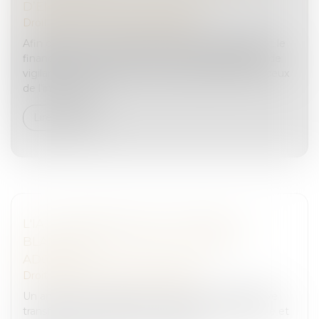
D’ENTREPRISES, ET DU LUXE
Droit pénal
/
Droit pénal des affaires
Afin de lutter contre le blanchiment de capitaux et le
financement du terrorisme, certaines obligations de
vigilance sont imposées aux professionnels dont ceux
de l’immobilier,...
Lire la suite
L'IA AU SERVICE DE LA LUTTE ANTI-
BLANCHIMENT, QUELLE STRATÉGIE
ADOPTER ?
Droit pénal
/
Droit pénal des affaires
Un an après la création de Chat GPT, l'IA générative
transforme chaque secteur, notamment la banque et