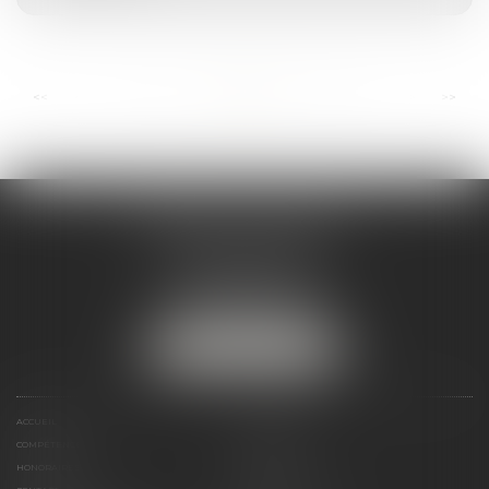
...
...
<<
<
5
6
7
8
9
10
11
>
>>
ANDRÉA THOMAS E.I.
2 allée Jules Verne
Immeuble le Sextant
56610 ARRADON
Tél :
07 50 67 78 03
NOUS LOCALISER
ACCUEIL
PRÉSENTATION
COMPÉTENCES
ACTUALITÉS
HONORAIRES
LIENS UTILES