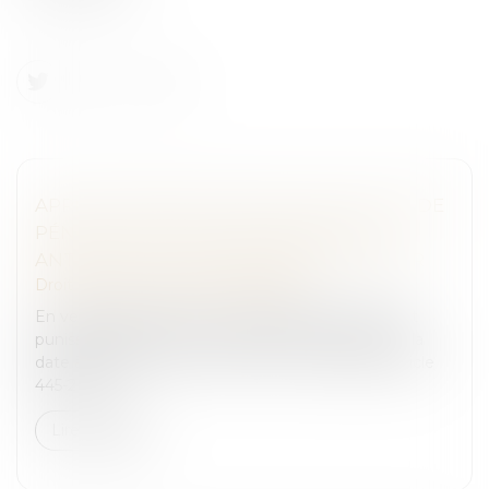
APPLICATION DE L’ARTICLE 445-2 DU CODE
PÉNAL AUX PACTES DE CORRUPTION
ANTÉRIEURS À SON ENTRÉE EN VIGUEUR
Droit pénal
/
Droit pénal des affaires
En vertu de l’article 112-1 du Code pénal, seuls sont
punissables les faits constitutifs d’une infraction à la
date à laquelle ils ont été commis. Ce faisant, l’article
445-2 du...
Lire la suite