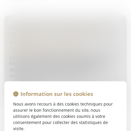
CONDAMNATION D'UN DÉPUTÉ POUR
EMPLOI FICTIF ET SÉPARATION DES
POUVOIRS
Droit pénal
/
Droit pénal des affaires
La Cour de cassation confirme la décision de la cour
d’appel en ce qu’elle reconnaît la culpabilité d’un
député, de son épouse et de son suppléant,
notamment pour détournement d...
Lire la suite
Information sur les cookies
Nous avons recours à des cookies techniques pour
assurer le bon fonctionnement du site, nous
utilisons également des cookies soumis à votre
consentement pour collecter des statistiques de
visite.