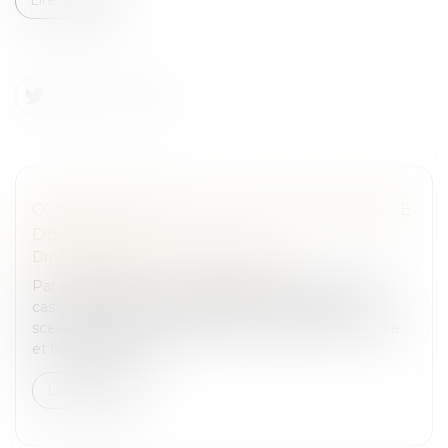
CONFISCATION DES SCELLÉS ET CONTRÔLE
DE LÉGALITÉ
Droit pénal
/
Droit pénal des affaires
Par une décision du 13 septembre 2023, la Cour de
cassation rappelle en matière de confiscation des
scellées, que la Cour d’appel qui n’indique ni la nature
et l'origine des obj...
Lire la suite