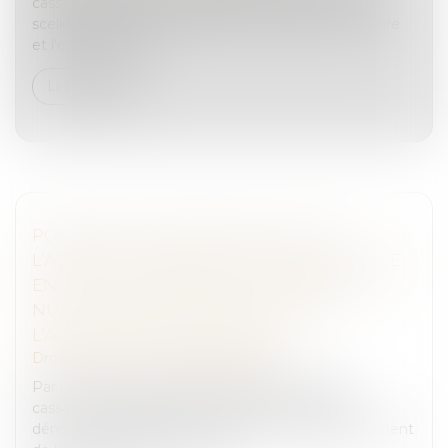
cassation rappelle en matière de confiscation des
scellées, que la Cour d’appel qui n’indique ni la nature
et l'origine des obj...
Lire la suite
POURSUITE POUR FRAUDE FISCALE :
L’ABSENCE D’ANNEXION DE L’AVIS DE MISE
EN RECOUVREMENT N’ENTRAÎNE PAS LA
NULLITÉ DE LA DÉNONCIATION DE
L’ADMINISTRATION FISCALE
Droit pénal
/
Droit pénal des affaires
Par un arrêt du 13 septembre 2023, la Cour de
cassation rappelle les formalités en matière de
dénonciation obligatoire, s’agissant du déclenchement