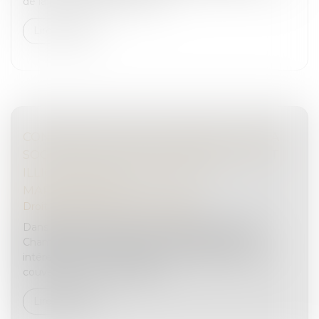
de la poursuite pour fraude f...
Lire la suite
CONDAMNATION D’UN GÉRANT ET DE SA
SOCIÉTÉ POUR TRAVAIL DISSIMULÉ, PRÊT
ILLICITE DE MAIN-D’ŒUVRE ET
MARCHANDAGE
Droit pénal
/
Droit pénal des affaires
Dans sa décision rendue le 5 septembre 2023, la
Chambre criminelle de la Cour de cassation s’est
intéressée au cas d’un gérant de société qui, sous
couvert d’une sous-traitance...
Lire la suite