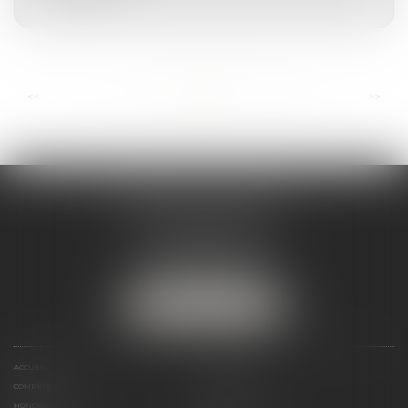
...
...
<<
<
7
8
9
10
11
12
13
>
>>
ANDRÉA THOMAS E.I.
2 allée Jules Verne
Immeuble le Sextant
56610 ARRADON
Tél :
07 50 67 78 03
NOUS LOCALISER
ACCUEIL
PRÉSENTATION
COMPÉTENCES
ACTUALITÉS
HONORAIRES
LIENS UTILES