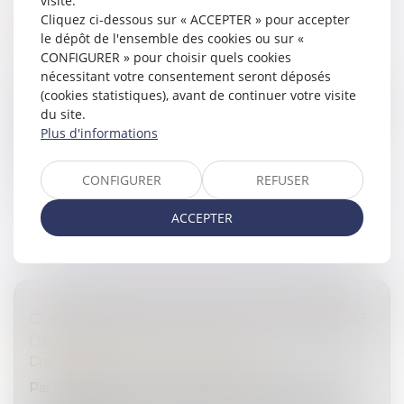
visite.
Cliquez ci-dessous sur « ACCEPTER » pour accepter
MOTIFS PROPRES POUR JUSTIFIER LA
le dépôt de l'ensemble des cookies ou sur «
DÉCISION
CONFIGURER » pour choisir quels cookies
Droit pénal
/
Droit pénal des affaires
nécessitant votre consentement seront déposés
Par un arrêt du 11 octobre 2023, la Cour de cassation a
(cookies statistiques), avant de continuer votre visite
réaffirmé l’importance des motifs dans tout jugement,
du site.
soulignant que leur insuffisance ou leur contradiction
Plus d'informations
équivalent à...
CONFIGURER
REFUSER
Lire la suite
ACCEPTER
CONFISCATION DES SCELLÉS ET CONTRÔLE
DE LÉGALITÉ
Droit pénal
/
Droit pénal des affaires
Par une décision du 13 septembre 2023, la Cour de