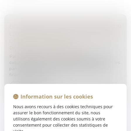
BLANCHIMENT D’ARGENT : PRÉCISIONS SUR
LES PRÉJUDICES FINANCIERS ET D’IMAGE
DES PARTIES CIVILES
Droit pénal
/
Droit pénal des affaires
Par une décision du 11 octobre 2023, la Cour de
cassation rappelle, en matière de blanchiment, que les
parties civiles ne peuvent alléguer un préjudice
financier lorsque les fai...
Lire la suite
Information sur les cookies
Nous avons recours à des cookies techniques pour
assurer le bon fonctionnement du site, nous
utilisons également des cookies soumis à votre
consentement pour collecter des statistiques de
LE JUGEMENT DOIT COMPORTER DES