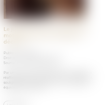
Le jugement doit comporter des
motifs propres pour justifier la
décision
Publié le :
01/11/2023
Droit pénal
/
Droit pénal des affaires
Source :
www.lemag-juridique.com
Par un arrêt du 11 octobre 2023, la Cour de cassation a
réaffirmé l’importance des motifs dans tout jugement,
soulignant que leur insuffisance ou leur contradiction
équivalent à leur absence...
Lire la suite