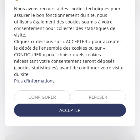
Nous avons recours à des cookies techniques pour
assurer le bon fonctionnement du site, nous
utilisons également des cookies soumis à votre
consentement pour collecter des statistiques de
visite.
Cliquez ci-dessous sur « ACCEPTER » pour accepter
REJET DES QPC SUR L’AUTO-BLANCHIMENT
le dépôt de l'ensemble des cookies ou sur «
ET LA SOLIDARITÉ ENTRE CO-AUTEURS !
CONFIGURER » pour choisir quels cookies
Droit pénal
/
Droit pénal des affaires
nécessitant votre consentement seront déposés
(cookies statistiques), avant de continuer votre visite
En l’espèce, un individu avait formé un pourvoi contre
du site.
un arrêt rendu par la Cour d’appel, qui l’avait condamné
Plus d'informations
pour les chefs d’escroquerie et de blanchiment
aggravés, assortis...
CONFIGURER
REFUSER
Lire la suite
ACCEPTER