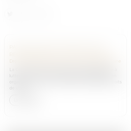
PAS DE RETOUR DE L’ENFANT, PAS DE
REMBOURSEMENT DES FRAIS ENGAGÉS
Droit de la famille, des personnes et de leur patrimoine
La Convention de La Haye du 25 octobre 1980 vise à
lutter contre l’enlèvement international d’enfants en
organisant leur retour immédiat et en réglant les droits
de visite...
Lire la suite