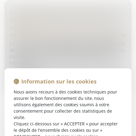
MANDATAIRE SPÉCIAL : UN APPEL RESTE
RECEVABLE MÊME APRÈS LA FIN DU
MANDAT
Droit de la famille, des personnes et de leur patrimoine
La Cour de cassation a rappelé le 2 juillet dernier que le
droit d’accès à un tribunal, garanti par l’article 6 §1 de la
Convention européenne des droits de l’homme,
implique qu...
Lire la suite
Information sur les cookies
Nous avons recours à des cookies techniques pour
assurer le bon fonctionnement du site, nous
utilisons également des cookies soumis à votre
consentement pour collecter des statistiques de
visite.
TUTELLE ET CONFLIT FAMILIAL : QUELLE
Cliquez ci-dessous sur « ACCEPTER » pour accepter
PLACE POUR LA FAMILLE ?
le dépôt de l'ensemble des cookies ou sur «
Droit de la famille, des personnes et de leur patrimoine