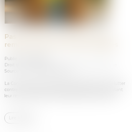
Pas de retour de l’enfant, pas de
remboursement des frais engagés
Publié le :
18/08/2025
Droit de la famille, des personnes et de leur patrimoine
Source :
www.lemag-juridique.com
La Convention de La Haye du 25 octobre 1980 vise à lutter
contre l’enlèvement international d’enfants en organisant
leur retour immédiat et en réglant les droits de visite...
Lire la suite