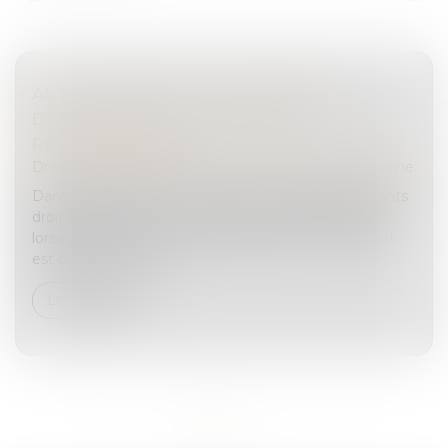
ART ET HÉRITAGE : LES ŒUVRES DU
DÉFUNT PEUVENT-ELLES ÊTRE
REVENDIQUÉES ?
Droit de la famille, des personnes et de leur patrimoine
Dans le cadre d’une succession, les héritiers ou ayants
droit peuvent exercer une action en revendication
lorsqu’une œuvre ou un bien appartenant au défunt
est détenu par un tie...
Lire la suite
<<
<
1
2
3
4
>
>>