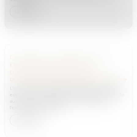
Lire la suite
LA FRAUDE À LA COMMUNAUTÉ DE VIE
ENTRAÎNE L’ANNULATION DE LA
DÉCLARATION DE NATIONALITÉ
Droit de la famille, des personnes et de leur patrimoine
L’acquisition de la nationalité française par mariage
exige une communauté de vie affective et matérielle
au moment de la déclaration. En cas de fraude,
l’enregistrement peut êt...
Lire la suite