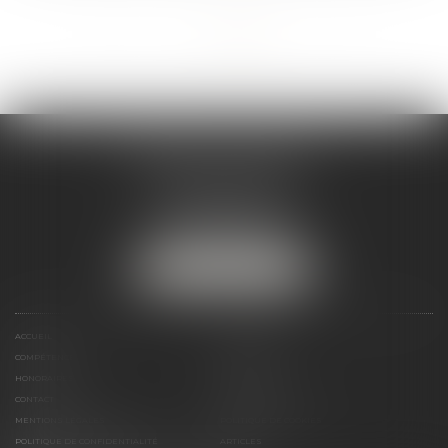
<<
<
1
2
3
4
>
>>
ANDRÉA THOMAS E.I.
2 allée Jules Verne
Immeuble le Sextant
56610 ARRADON
Tél :
07 50 67 78 03
NOUS LOCALISER
ACCUEIL
PRÉSENTATION
COMPÉTENCES
ACTUALITÉS
HONORAIRES
LIENS UTILES
CONTACT
PLAN DU SITE
MENTIONS LÉGALES
POLITIQUE DE COOKIES
POLITIQUE DE CONFIDENTIALITÉ
ARTICLES