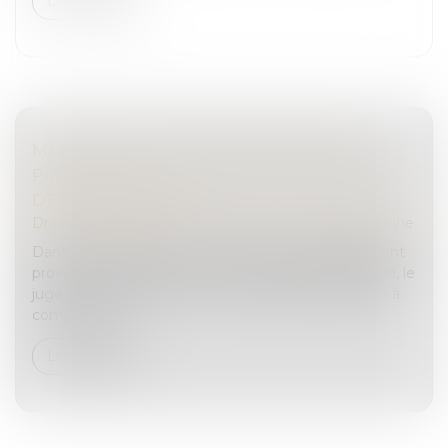
Lire la suite
MESURE DE PLACEMENT PROVISOIRE :
PRÉCISION SUR LE DÉCOMPTE DES DÉLAIS
DE PROCÉDURE !
Droit de la famille, des personnes et de leur patrimoine
Dans le cadre d’une mesure d’urgence de placement
provisoire à l’initiative du Procureur de la République, le
juge des enfants doit, dans un délai de quinze jours à
compter de s...
Lire la suite