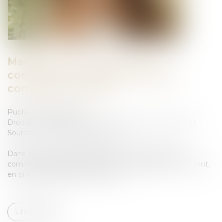
Mariage sous communauté :
confiscation possible d’un bien
commun en valeur
Publié le :
22/04/2025
Droit de la famille, des personnes et de leur patrimoine
Source :
www.lemag-juridique.com
Dans le cadre d’un mariage soumis au régime de la
communauté légale, les biens acquis pendant l’union sont,
en principe, des biens communs...
Lire la suite