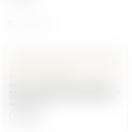
SOLIDARITÉ FISCALE ENTRE EX-CONJOINTS
: UNE RÉFORME APPLIQUÉE AVEC RIGUEUR,
RAPIDITÉ ET HUMANITÉ
Droit de la famille, des personnes et de leur patrimoine
Depuis un an, la direction générale des Finances
publiques (DGFiP) s'est mobilisée pour l'application de
la réforme du dispositif de décharge de solidarité de
paiement entre ex-...
Lire la suite