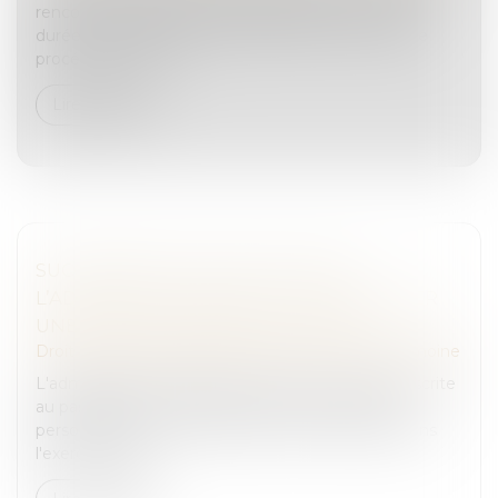
rencontre, le juge doit impérativement en fixer la
durée, conformément à l'article 1180-5 du Code de
procédure civile. L'a...
Lire la suite
SUCCESSION ET QUASI-USUFRUIT :
L’ADMINISTRATION PEUT-ELLE RECTIFIER
UNE DETTE DÉCLARÉE AU PASSIF ?
Droit de la famille, des personnes et de leur patrimoine
L'administration fiscale peut écarter une dette inscrite
au passif d’une succession si celle-ci n'a pas été
personnellement constatée par l'officier public dans
l'exercice de se...