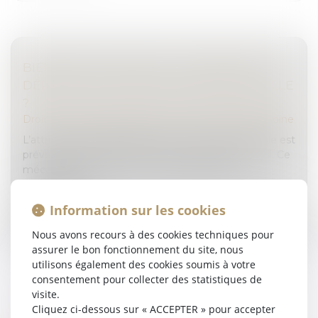
BIEN GREVÉ D’USUFRUIT : COMMENT SE
DÉROULE L’ATTRIBUTION PRÉFÉRENTIELLE
?
Droit de la famille, des personnes et de leur patrimoine
L’attribution préférentielle d’une entreprise agricole est
prévue par les articles 831 et suivants du Code civil. Ce
mécanisme permet à un héritier participant à
l’exploitation...
Information sur les cookies
Lire la suite
Nous avons recours à des cookies techniques pour
assurer le bon fonctionnement du site, nous
utilisons également des cookies soumis à votre
consentement pour collecter des statistiques de
visite.
Cliquez ci-dessous sur « ACCEPTER » pour accepter