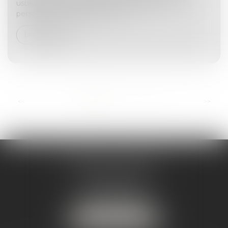
usuellement enchevêtrée par des dépenses
personnelles engagées sur le bi...
Lire la suite
...
<<
<
1
2
3
4
5
6
7
>
>>
ANDRÉA THOMAS E.I.
2 allée Jules Verne
Immeuble le Sextant
56610 ARRADON
Tél :
07 50 67 78 03
NOUS LOCALISER