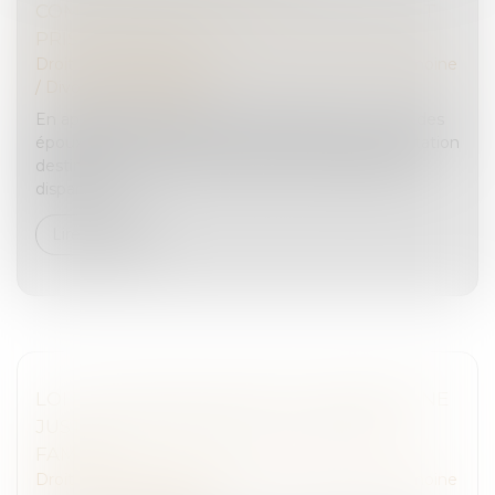
COMPENSATOIRE : QUELS CRITÈRES SONT
PRIS EN COMPTE ?
Droit de la famille, des personnes et de leur patrimoine
/
Divorce et séparation
En application de l’article 270 du Code civil, « L'un des
époux peut être tenu de verser à l'autre une prestation
destinée à compenser, autant qu'il est possible, la
disparité q...
Lire la suite
LOI DU 31 MAI 2024 VISANT À ASSURER UNE
JUSTICE PATRIMONIALE AU SEIN DE LA
FAMILLE
Droit de la famille, des personnes et de leur patrimoine