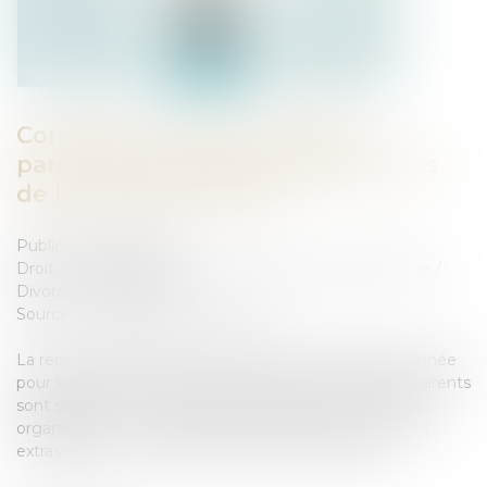
Comment s'exerce l'autorité
parentale des parents séparés lors
de la rentrée scolaire ?
Publié le :
25/09/2024
Droit de la famille, des personnes et de leur patrimoine
/
Divorce et séparation
Source :
www.lemag-juridique.com
La rentrée scolaire est une étape importante dans l’année
pour les parents et leurs enfants, surtout lorsque les parents
sont séparés. Il va falloir mettre en place une nouvelle
organisation : nouvelle école, inscription à des activités
extrascolaires… En cas de désaccord, qui décide ?...