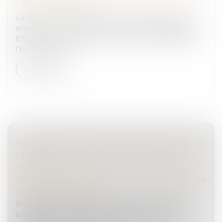
/
Divorce et séparation
La loi vise à mieux encadrer les conséquences de la
séparation de couple en cas de violences conjugales.
Elle prévoit en particulier de priver automatiquement
l'époux qui a tué...
Lire la suite
INDIVISION : QUELLE INDEMNISATION POUR
L’INDIVISAIRE QUI REMBOURSE SEUL LE
PRÊT ?
Droit de la famille, des personnes et de leur patrimoine
/
Divorce et séparation
En dépit d’un contentieux abondant autour de la
liquidation de l’indivision, l’opération reste épineuse,