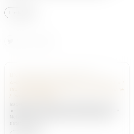
Lire la suite
UN PARTENAIRE DE PACS PEUT-IL
ABANDONNER LE DOMICILE « CONJUGAL » ?
Droit de la famille, des personnes et de leur patrimoine
/
Divorce et séparation
Isabelle vient d’avoir une violente dispute avec son
amie Nelly avec laquelle elle est pacsée depuis 2008.
Nelly lui annonce qu’elle quitte leur domicile pour
s’établir à une au...