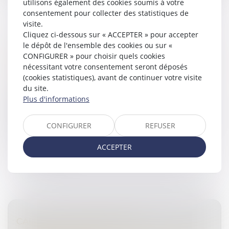
utilisons également des cookies soumis à votre
consentement pour collecter des statistiques de
visite.
Cliquez ci-dessous sur « ACCEPTER » pour accepter
COMMENT GÉRER LES VACANCES EN CAS
le dépôt de l'ensemble des cookies ou sur «
DE SÉPARATION?
CONFIGURER » pour choisir quels cookies
Droit de la famille, des personnes et de leur patrimoine
nécessitant votre consentement seront déposés
/
Divorce et séparation
(cookies statistiques), avant de continuer votre visite
du site.
Avec l’arrivée de l’été, les parents séparés
Plus d'informations
commencent à organiser les vacances d’été. Quel
calendrier fixer ? Où est-il possible de partir ? Qui paye
le trajet et les activité...
CONFIGURER
REFUSER
Lire la suite
ACCEPTER
CALCUL DE LA PRESTATION