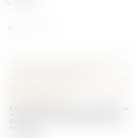
DATE D’APPRÉCIATION DE LA DEMANDE DE
PRESTATION COMPENSATOIRE ET
CONSÉQUENCE DE L’APPEL FORMÉ CONTRE
LE JUGEMENT DE DIVORCE
Droit de la famille, des personnes et de leur patrimoine
/
Divorce et séparation
Dans un arrêt du 12 juillet 2023, la Cour de cassation, au
visa des articles 260 et 270 du Code civil et 562 du
Code de procédure civile, rappelle que pour apprécier
la demande...