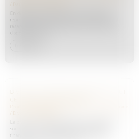
/
Patrimoine et succession
En droit des successions, la réserve héréditaire
représente la part de patrimoine du défunt qui est
réservée par la loi aux héritiers, le reste : la quotité
disponible, étant la...
Lire la suite
DIVORCE ET PENSION ALIMENTAIRE : TOUT
CE QUE VOUS DEVEZ SAVOIR
Droit de la famille, des personnes et de leur patrimoine
/
Divorce et séparation
Le divorce est une étape difficile et complexe, qui
soulève de nombreuses questions juridiques et
financières. L’un des enjeux majeurs de cette