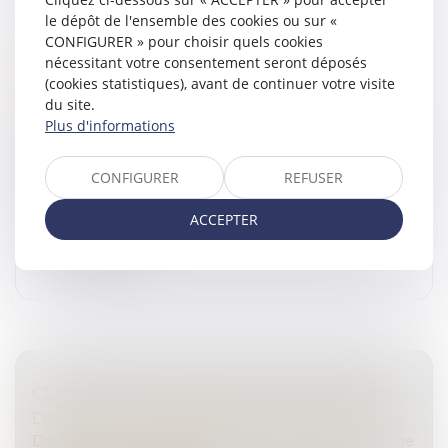
le dépôt de l'ensemble des cookies ou sur «
VICTIME D'ESCROQUERIE : COMMENT
CONFIGURER » pour choisir quels cookies
RÉAGIR ET SE PROTÉGER EFFICACEMENT ? -
nécessitant votre consentement seront déposés
(cookies statistiques), avant de continuer votre visite
DROITS PHARMACIE
du site.
Droit pénal
/
(NPU) Infraction
Plus d'informations
Être victime d'escroquerie est une situation à la fois
frustrante et traumatisante. Cet article a pour but de
CONFIGURER
REFUSER
vous informer sur les démarches à entreprendre en
cas d'escroquerie...
ACCEPTER
Lire la suite
CLAUSES TESTAMENTAIRES AMBIGUËS ET
DROIT DE SE DÉFENDRE DES HÉRITIERS
Droit de la famille, des personnes et de leur patrimoine