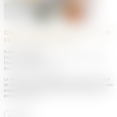
Divorce et pension alimentaire : tout
ce que vous devez savoir
Publié le :
22/08/2023
Droit de la famille, des personnes et de leur patrimoine
/
Divorce et séparation
Source :
www.droits-pharmacie.fr
Le divorce est une étape difficile et complexe, qui soulève
de nombreuses questions juridiques et financières. L’un des
enjeux majeurs de cette procédure est la question de la
pension alimentaire...
Lire la suite