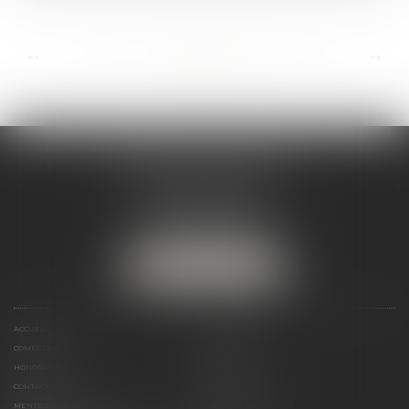
...
...
<<
<
90
91
92
93
94
95
96
>
>>
ANDRÉA THOMAS E.I.
2 allée Jules Verne
Immeuble le Sextant
56610 ARRADON
Tél :
07 50 67 78 03
NOUS LOCALISER
ACCUEIL
PRÉSENTATION
COMPÉTENCES
ACTUALITÉS
HONORAIRES
LIENS UTILES
CONTACT
PLAN DU SITE
MENTIONS LÉGALES
POLITIQUE DE COOKIES