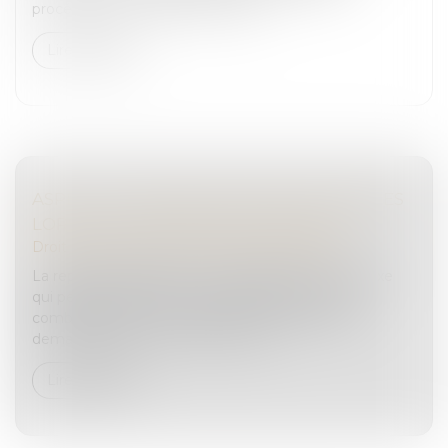
procédure est la question de la p...
Lire la suite
ASPECTS JURIDIQUES INCONTOURNABLES
LORS DE LA REPRISE D'ENTREPRISE
Droit des sociétés
/
Transmission d’entreprise
La reprise d’entreprise est une démarche complexe
qui peut s’avérer être un véritable parcours du
combattant pour les acquéreurs. Chaque étape
demande rigueur, minutie et l’assi...
Lire la suite