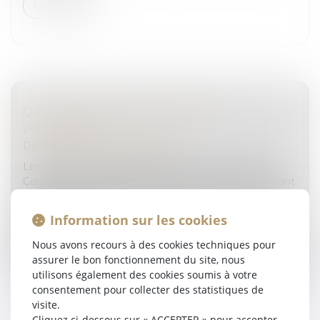
Lire la suite
QPC : DURÉE DE LA DÉTENTION
PROVISOIRE
Droit pénal
/
Procédure pénale
Les huitième et neuvième alinéas de l’article 181 du
Code de procédure pénale, dans sa rédaction résultant
de la loi du 22 décembre 2021, prévoient que l’accusé
détenu en raison...
Information sur les cookies
Lire la suite
Nous avons recours à des cookies techniques pour
assurer le bon fonctionnement du site, nous
utilisons également des cookies soumis à votre
consentement pour collecter des statistiques de
visite.
Cliquez ci-dessous sur « ACCEPTER » pour accepter